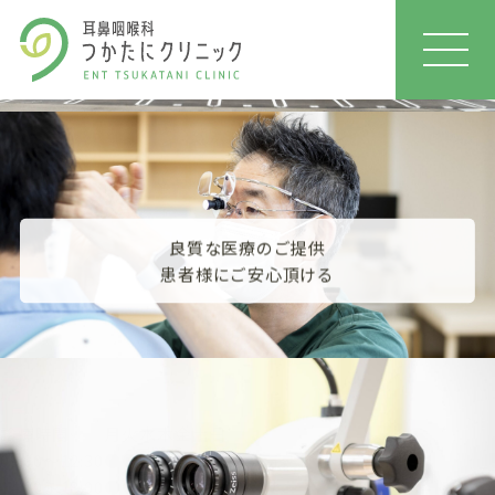
MEN
U
良質な医療のご提供
患者様にご安心頂ける
診療時間
月
火
水
木
金
土
日
09:00〜12:30
●
●
●
●
●
●
/
14:00〜18:00
●
●
/
●
●
/
/