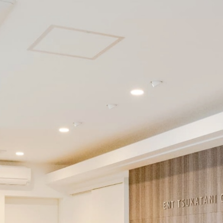
診療時間
月
火
水
木
金
土
日
09:00〜12:30
●
●
●
●
●
●
/
14:00〜18:00
●
●
/
●
●
/
/
※受付時間について詳細は
こちら
※土曜日のみ13時まで
2026.07.09
お盆休みのお知らせ